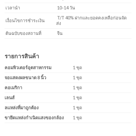
เวลานำ
10-14 วัน
T/T 40% ฝากและยอดคงเหลือก่อนจัด
เงื่อนไขการชำระเงิน
ส่ง
ต้นฉบับของสถานที่
จีน
รายการสินค้า
คอมพิวเตอร์อุตสาหกรรม
1 ชุด
จอแสดงผลขนาด 8 นิ้ว
1 ชุด
ค
อเมริกา
1 ชุด
เลนส์
1 ชุด
ล
แหล่งที่มาถูกต้อง
1 ชุด
ขายึดแหล่งกำเนิดแสงของกล้อง
1 ชุด