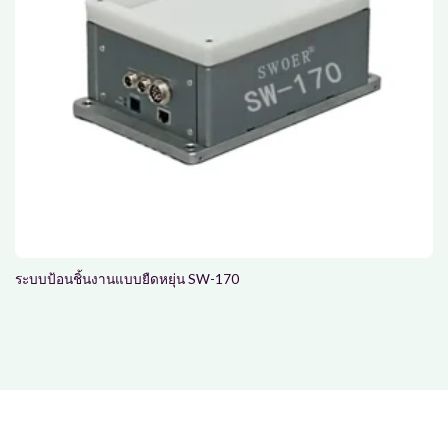
ระบบป้อนชิ้นงานแบบยืดหยุ่น SW-170