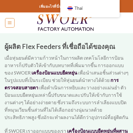
ข้าม
เพิ่มอะไรที่นี่หรือเพียงแค่ลบออก...
Thai
ไป
ที่
เนื้อหา
ผู้ผลิต Flex Feeders ที่เชื่อถือได้ของคุณ
เมื่อหุ่นยนต์มีความก้าวหน้าในการผลิต เทคโนโลยีการป้อน
อาหารก็ปรับตัวให้เข้ากับบทบาทที่เพิ่มมากขึ้น การออกแบบ
ของ SWOER
เครื่องป้อนแบบยืดหยุ่น
เพื่อนำเสนอชิ้นส่วนต่างๆ
ในรูปแบบที่เป็นระเบียบ ช่วยให้หุ่นยนต์นำทางได้ด้วย
การ
ตรวจสอบสายตา
เพื่อดำเนินการหยิบและวางอย่างแม่นยำ ตัว
ป้อนแบบยืดหยุ่นเหล่านี้ปรับขนาดและปรับให้เข้ากับการใช้
งานต่างๆ ได้อย่างง่ายดาย ซึ่งรวมถึงระบบการลำเลียงแบบปิด
ที่หมุนเวียนชิ้นส่วนที่ไม่ได้เลือกอย่างนุ่มนวลด้วย
ประสิทธิภาพสูง ซึ่งมักจะทำผลงานได้ดีกว่าอุปกรณ์ที่อยู่ติดกัน
ที่ SWOER เราออกแบบของเรา
เครื่องป้อนแบบยืดหยุ่นที่ผสาน