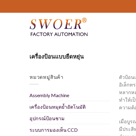
ข้าม
ไป
ที่
เนื้อหา
เครื่องป้อนแบบยืดหยุ่น
หมวดหมู่สินค้า
ตัวป้อน
อิเล็กท
หลากหลา
Assembly Machine
ทำให้เป
เครื่องป้อนหมุดย้ำอัตโนมัติ
ความต้
อุปกรณ์ป้อนชาม
เมื่อบู
มีประส
ระบบการมองเห็น CCD