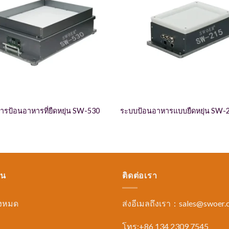
การป้อนอาหารที่ยืดหยุ่น SW-530
ระบบป้อนอาหารแบบยืดหยุ่น SW-
ุน
ติดต่อเรา
ั้งหมด
ส่งอีเมลถึงเรา：
sales@swoer.
โทร:+86 134 2309 7545