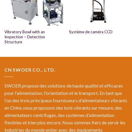
Vibratory Bowl with an
Système de caméra CCD
Inspection – Detection
Structure
CN SWOER CO., LTD.
SWOER propose des solutions de haute qualité et efficaces
pour l'alimentation, l'orientation et le transport. En tant que
l'un des trois principaux fournisseurs d'alimentateurs vibrants
en Chine, nous proposons des bols vibrants sur mesure, des
alimentateurs centrifuges, des systèmes d'alimentation
flexibles et bien plus encore. Nous sommes fiers de servir les
industries du monde entier avec des équipements