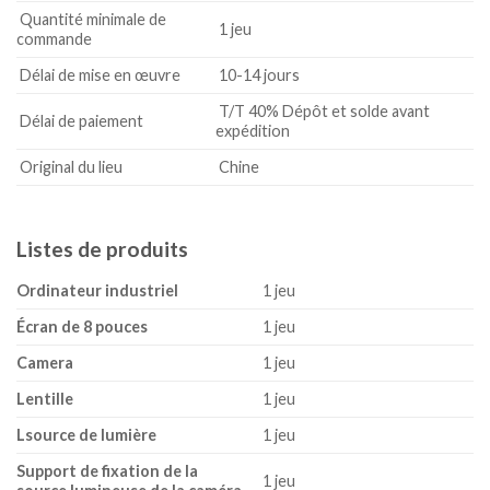
Quantité minimale de
1 jeu
commande
Délai de mise en œuvre
10-14 jours
T/T 40% Dépôt et solde avant
Délai de paiement
expédition
Original du lieu
Chine
Listes de produits
Ordinateur industriel
1 jeu
Écran de 8 pouces
1 jeu
C
amera
1 jeu
Lentille
1 jeu
L
source de lumière
1 jeu
Support de fixation de la
1 jeu