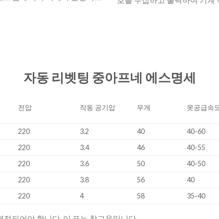
자동
리벳팅
중
아프네
에스
명세
전압
작동 공기압
무게
못공급속도
220
3.2
40
40-60
220
3.4
46
40-55
220
3.6
50
40-50
220
3.8
56
40
220
4
58
35-40
결정되어야 합니다. 이 표는 참고용입니다.