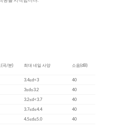
(곡/분)
최대 네일 사양
소음(dB)
3.4≤d<3
40
3≤d≤3.2
40
3.2≤d<3.7
40
3.7≤d≤4.4
40
4.5≤d≤5.0
40