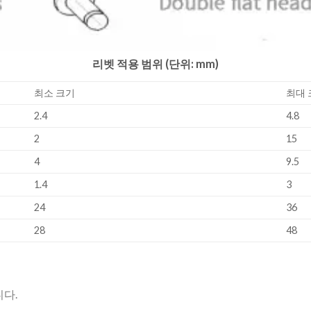
리벳 적용 범위 (단위: mm)
최소 크기
최대 
2.4
4.8
2
15
4
9.5
1.4
3
24
36
28
48
다.