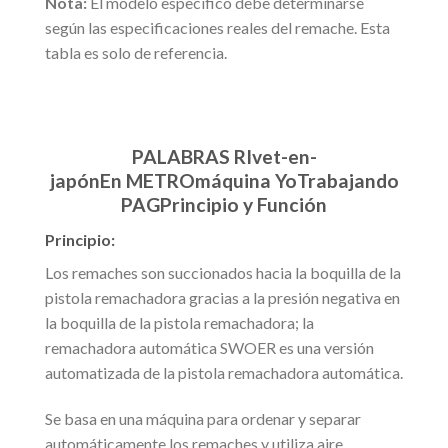
Nota:
El modelo específico debe determinarse
según las especificaciones reales del remache. Esta
tabla es solo de referencia.
PALABRAS
R
Ivet-en-
japón
En
METRO
máquina
Yo
Trabajando
PAG
Principio y
F
unción
Principio:
Los remaches son succionados hacia la boquilla de la
pistola remachadora gracias a la presión negativa en
la boquilla de la pistola remachadora; la
remachadora automática SWOER es una versión
automatizada de la pistola remachadora automática.
Se basa en una máquina para ordenar y separar
automáticamente los remaches y utiliza aire