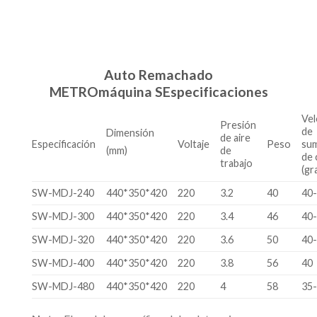
Auto
Remachado
METRO
máquina
S
Especificaciones
Vel
Presión
de
Dimensión
de aire
Especificación
Voltaje
Peso
sum
de
(mm)
de 
trabajo
(gr
SW-MDJ-240
440*350*420
220
3.2
40
40
SW-MDJ-300
440*350*420
220
3.4
46
40
SW-MDJ-320
440*350*420
220
3.6
50
40
SW-MDJ-400
440*350*420
220
3.8
56
40
SW-MDJ-480
440*350*420
220
4
58
35