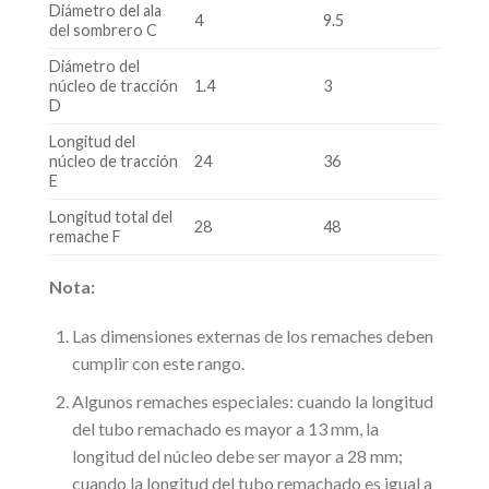
Diámetro del ala
4
9.5
del sombrero C
Diámetro del
núcleo de tracción
1.4
3
D
Longitud del
núcleo de tracción
24
36
E
Longitud total del
28
48
remache F
Nota:
Las dimensiones externas de los remaches deben
cumplir con este rango.
Algunos remaches especiales: cuando la longitud
del tubo remachado es mayor a 13 mm, la
longitud del núcleo debe ser mayor a 28 mm;
cuando la longitud del tubo remachado es igual a