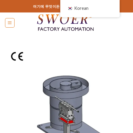
콘
여기에 무엇이든 추가하거나 제거하세요.
Korean
텐
츠
로
건
너
뛰
기