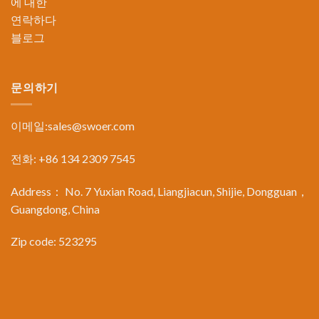
에 대한
연락하다
블로그
문의하기
이메일:
sales@swoer.com
전화: +86 134 2309 7545
Address： No. 7 Yuxian Road, Liangjiacun, Shijie, Dongguan，
Guangdong, China
Zip code: 523295