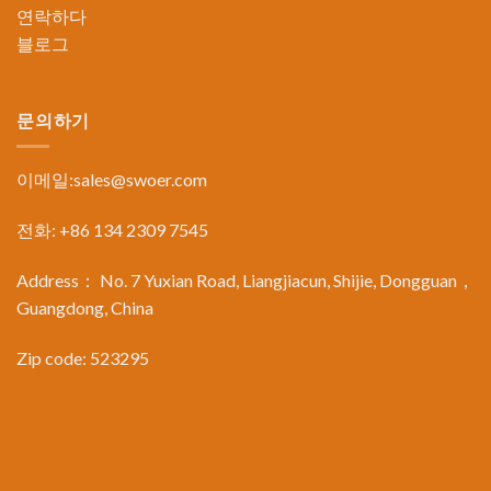
연락하다
블로그
문의하기
이메일:
sales@swoer.com
전화: +86 134 2309 7545
Address： No. 7 Yuxian Road, Liangjiacun, Shijie, Dongguan，
Guangdong, China
Zip code: 523295