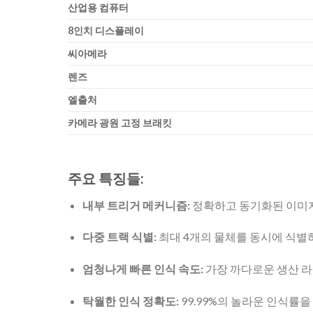
산업용 컴퓨터
8인치 디스플레이
씨
아메라
렌즈
엘
출처
카메라 광원 고정 브래킷
주요 특징들:
내부 트리거 메커니즘:
정확하고 동기화된 이미지
다중 트랙 식별:
최대 4개의 물체를 동시에 식별
엄청나게 빠른 인식 속도:
가장 까다로운 생산 라
탁월한 인식 정확도:
99.99%의 놀라운 인식률