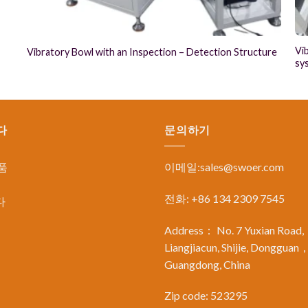
Vi
Vibratory Bowl with an Inspection – Detection Structure
sy
다
문의하기
품
이메일:
sales@swoer.com
전화: +86 134 2309 7545
다
Address： No. 7 Yuxian Road,
Liangjiacun, Shijie, Dongguan
Guangdong, China
Zip code: 523295