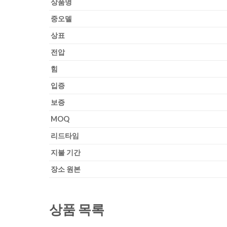
상품명
중
오델
상표
전압
힘
입증
보증
MOQ
리드타임
지불 기간
장소 원본
상품 목록