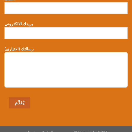
بريدك الالكتروني
رسالتك (اختياري)