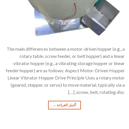
The main differences between a motor-driven hopper (e.g., a
rotary table, screw feeder, or belt hopper) and a linear
vibrator hopper (e.g., a vibrating storage hopper or linear
feeder hopper) are as follows: Aspect Motor-Driven Hopper
Linear Vibrator Hopper Drive Principle Uses a rotary motor
(geared, stepper, or servo) to move material, typically via a
screw, belt, rotating disc, […]
أكمل القراءة
→