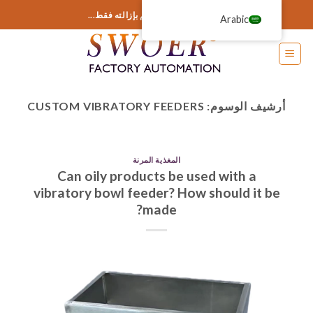
خطى
أضف أي شيء هنا أو قم بإزالته فقط...
Arabic
لى
لمحتوى
أرشيف الوسوم:
CUSTOM VIBRATORY FEEDERS
المغذية المرنة
Can oily products be used with a
vibratory bowl feeder? How should it be
made?