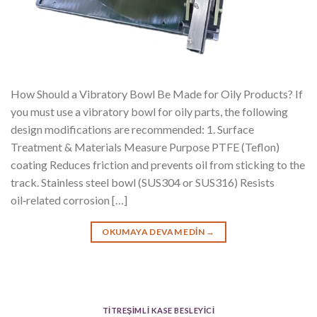
How Should a Vibratory Bowl Be Made for Oily Products? If
you must use a vibratory bowl for oily parts, the following
design modifications are recommended: 1. Surface
Treatment & Materials Measure Purpose PTFE (Teflon)
coating Reduces friction and prevents oil from sticking to the
track. Stainless steel bowl (SUS304 or SUS316) Resists
oil‑related corrosion […]
OKUMAYA DEVAM EDIN
→
TITREŞIMLI KASE BESLEYICI