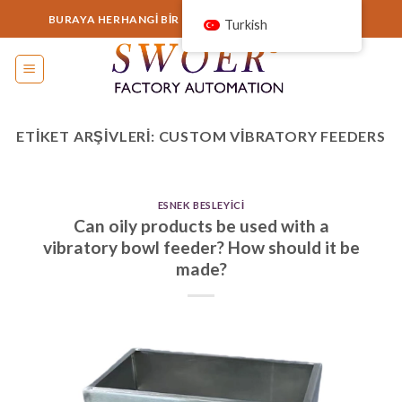
İçeriğe
BURAYA HERHANGI BIR ŞEY EKLEYIN VEYA KALDIRIN...
Turkish
atla
ETIKET ARŞIVLERI:
CUSTOM VIBRATORY FEEDERS
ESNEK BESLEYICI
Can oily products be used with a
vibratory bowl feeder? How should it be
made?