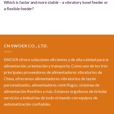
Which is faster and more stable – a vibratory bowl feeder or
a flexible feeder?
CN SWOER CO., LTD.
SWOER ofrece soluciones eficientes y de alta calidad para la
alimentación, orientación y transporte. Como uno de los tres
principales proveedores de alimentadores vibratorios de
China, ofrecemos alimentadores vibratorios de tazón
personalizados, alimentadores centrífugos, sistemas de
alimentación flexibles y más. Estamos orgullosos de brindar
servicios a industrias de todo el mundo con equipos de
automatización confiables.