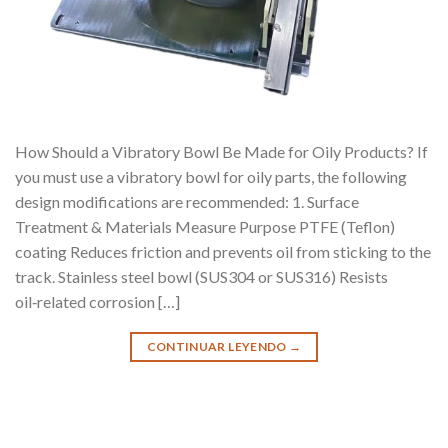
How Should a Vibratory Bowl Be Made for Oily Products? If
you must use a vibratory bowl for oily parts, the following
design modifications are recommended: 1. Surface
Treatment & Materials Measure Purpose PTFE (Teflon)
coating Reduces friction and prevents oil from sticking to the
track. Stainless steel bowl (SUS304 or SUS316) Resists
oil‑related corrosion […]
CONTINUAR LEYENDO
→