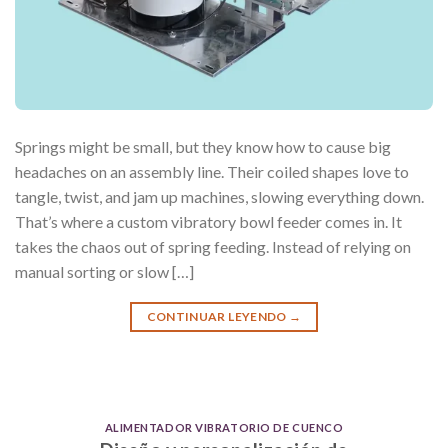
Springs might be small, but they know how to cause big
headaches on an assembly line. Their coiled shapes love to
tangle, twist, and jam up machines, slowing everything down.
That’s where a custom vibratory bowl feeder comes in. It
takes the chaos out of spring feeding. Instead of relying on
manual sorting or slow […]
CONTINUAR LEYENDO
→
ALIMENTADOR VIBRATORIO DE CUENCO