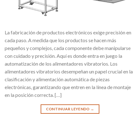
La fabricación de productos electrónicos exige precisión en
cada paso. A medida que los productos se hacen más
pequeños y complejos, cada componente debe manipularse
con cuidado y precisión. Aquí es donde entra en juego la
automatización de los alimentadores vibratorios. Los
alimentadores vibratorios desempeñan un papel crucial en la
clasificación y alimentación automática de piezas
electrónicas, garantizando que entren en la línea de montaje
en la posición correcta. […]
CONTINUAR LEYENDO
→