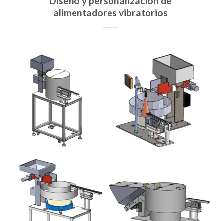
Diseño y personalización de
alimentadores vibratorios