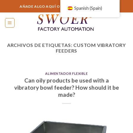
Saltar
AÑADE ALGO AQUÍ O SIMPLEMENTE ELIMÍNALO...
Spanish (Spain)
al
contenido
ARCHIVOS DE ETIQUETAS:
CUSTOM VIBRATORY
FEEDERS
ALIMENTADOR FLEXIBLE
Can oily products be used with a
vibratory bowl feeder? How should it be
made?