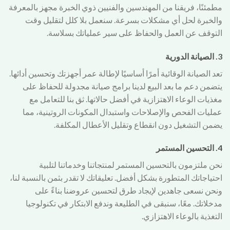
مطمئنًا، فريقنا من المهندسين والفنيين ذوي الخبرة مجهز بالمعرفة
والخبرة لحل أي مشكلات بسرعة. سنعمل بلا كلل لتقليل وقت
التوقف عن العمل والحفاظ على سير عملياتك بسلاسة.
3. الصيانة الدورية
تعد الصيانة الوقائية أمرًا أساسيًا لإطالة عمر أجهزتك وتحسين أدائها.
يتضمن دعم ما بعد البيع لدينا برامج صيانة مجدولة للحفاظ على
مغذيات الوعاء الاهتزازية في أفضل حالاتها. ثق بنا للتعامل مع
عمليات الفحص والإصلاحات واستبدال المكونات الروتينية، مما
يضمن التشغيل دون انقطاع وتقليل الأعطال المكلفة.
4. التحسين المستمر
نحن ملتزمون بالتحسين المستمر لمنتجاتنا وخدماتنا لتلبية
احتياجاتك المتطورة بشكل أفضل. تعليقاتك لا تقدر بثمن بالنسبة لنا،
ونحن نسعى جاهدين لإيجاد طرق لتحسين عروضنا بناءً على
مدخلاتك. معًا، سنبقى في الطليعة وندفع الابتكار في تكنولوجيا
التغذية بالوعاء الاهتزازي.