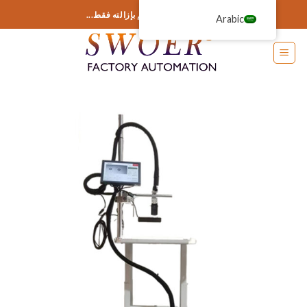
خطى
أضف أي شيء هنا أو قم بإزالته فقط...
Arabic
لى
لمحتوى