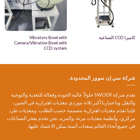
Vibratory Bowl with
كاميرا CCD الصناعية
Camera/Vibration Bowl with
CCD system
شركة سي إن سوور المحدودة.
تقدم شركة SWOER حلولاً عالية الجودة وفعالة للتغذية والتوجيه
والنقل. وباعتبارنا أكبر ثلاثة موردي مغذيات اهتزازية في الصين،
فإننا نقدم مغذيات اهتزازية مصممة حسب الطلب، ومغذيات طرد
مركزي، وأنظمة مغذيات مرنة، والمزيد. نحن نخدم بفخر الصناعات
في جميع أنحاء العالم بمعدات أتمتة يمكن الاعتماد عليها.