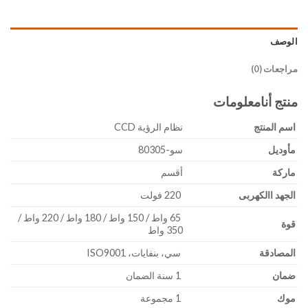
الوصف
مراجعات (0)
منتج
أنا
معلومات
اسم المنتج
نظام الرؤية CCD
م
أوديل
سو-80305
ماركة
أقسم
الجهد االكهربى
220 فولت
65 واط / 150 واط / 180 واط / 220 واط /
قوة
350 واط
المصادقة
سي، بنفايات، ISO9001
ضمان
1 سنة الضمان
موك
1 مجموعة