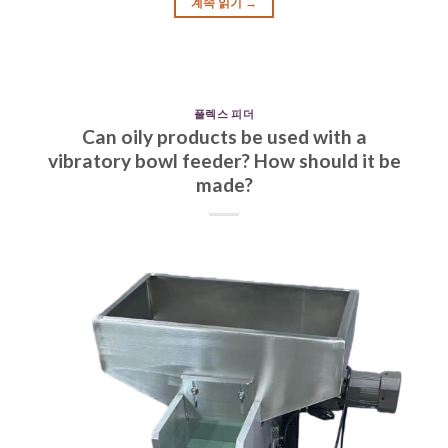
계속 읽기
→
플렉스 피더
Can oily products be used with a
vibratory bowl feeder? How should it be
made?