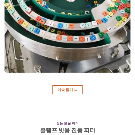
계속 읽기
→
진동 보울 피더
클램프 빗용 진동 피더