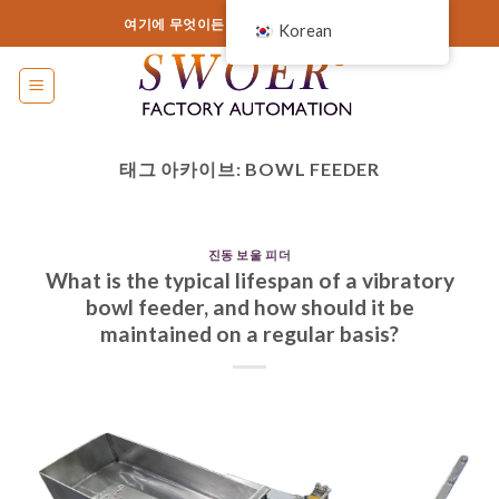
콘
여기에 무엇이든 추가하거나 제거하세요.
Korean
텐
츠
로
건
너
태그 아카이브:
BOWL FEEDER
뛰
기
진동 보울 피더
What is the typical lifespan of a vibratory
bowl feeder, and how should it be
maintained on a regular basis?