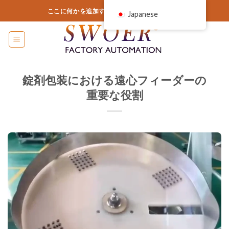
コ
ここに何かを追加するか、削除するだけです...
Japanese
ン
テ
ン
ツ
に
錠剤包装における遠心フィーダーの
ス
重要な役割
キ
ッ
プ