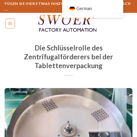
Zum
FÜGEN SIE HIER ETWAS HINZU ODER ENTFERNEN SIE ES EINFACH
German
...
Inhalt
springen
Die Schlüsselrolle des
Zentrifugalförderers bei der
Tablettenverpackung