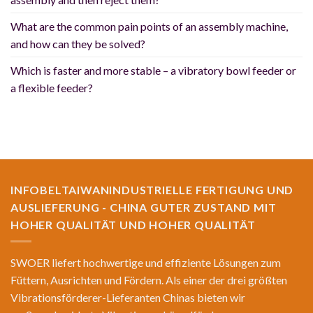
What are the common pain points of an assembly machine,
and how can they be solved?
Which is faster and more stable – a vibratory bowl feeder or
a flexible feeder?
INFOBELTAIWANINDUSTRIELLE FERTIGUNG UND
AUSLIEFERUNG - CHINA GUTER ZUSTAND MIT
HOHER QUALITÄT UND HOHER QUALITÄT
SWOER liefert hochwertige und effiziente Lösungen zum
Füttern, Ausrichten und Fördern. Als einer der drei größten
Vibrationsförderer-Lieferanten Chinas bieten wir