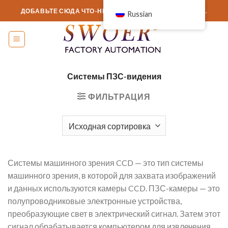
перейти
ДОБАВЬТЕ СЮДА ЧТО-НИБУДЬ ИЛИ ПРОСТО УДАЛИТЕ...
Russian
к
содержанию
Системы ПЗС-видения
ФИЛЬТРАЦИЯ
Системы машинного зрения CCD — это тип системы
машинного зрения, в которой для захвата изображений
и данных используются камеры CCD. ПЗС-камеры — это
полупроводниковые электронные устройства,
преобразующие свет в электрический сигнал. Затем этот
сигнал обрабатывается компьютером для извлечения