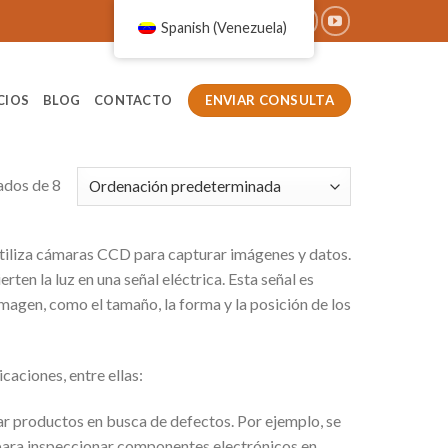
Spanish (Venezuela)
ENVIAR CONSULTA
CIOS
BLOG
CONTACTO
ados de 8
 utiliza cámaras CCD para capturar imágenes y datos.
en la luz en una señal eléctrica. Esta señal es
agen, como el tamaño, la forma y la posición de los
aciones, entre ellas:
ar productos en busca de defectos. Por ejemplo, se
 para inspeccionar componentes electrónicos en