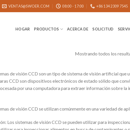
VENTAS@SWOER.COM
08:00 - 17:00
+86 134 2309 7545
HOGAR
PRODUCTOS
ACERCA DE
SOLICITUD
SERVI
Mostrando todos los result
emas de visión CCD son un tipo de sistema de visión artificial que
ras CCD son dispositivos electrónicos de estado sólido que conviert
ocesada por una computadora para extraer información sobre la im
emas de visión CCD se utilizan comúnmente en una variedad de aplic
ón: Los sistemas de visión CCD se pueden utilizar para inspeccion
utilizar para inspeccionar alimentos en busca de contaminantes o