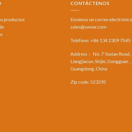
O
CONTÁCTENOS
os productos
Envíenos un correo electrónico
de
sales@swoer.com
to
Teléfono: +86 134 2309 7545
Address： No. 7 Yuxian Road,
Liangjiacun, Shijie, Dongguan
Guangdong, China
Zip code: 523295