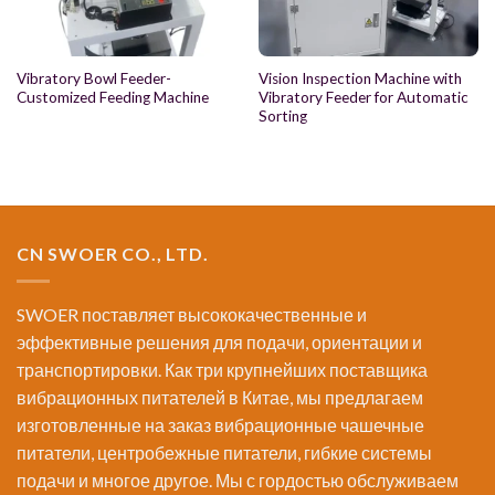
Vibratory Bowl Feeder-
Vision Inspection Machine with
Customized Feeding Machine
Vibratory Feeder for Automatic
Sorting
CN SWOER CO., LTD.
SWOER поставляет высококачественные и
эффективные решения для подачи, ориентации и
транспортировки. Как три крупнейших поставщика
вибрационных питателей в Китае, мы предлагаем
изготовленные на заказ вибрационные чашечные
питатели, центробежные питатели, гибкие системы
подачи и многое другое. Мы с гордостью обслуживаем