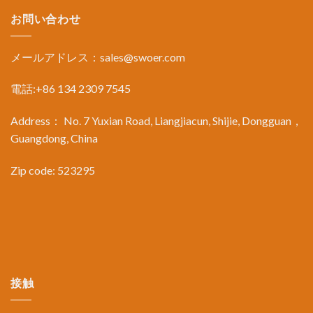
お問い合わせ
メールアドレス：
sales@swoer.com
電話:+86 134 2309 7545
Address： No. 7 Yuxian Road, Liangjiacun, Shijie, Dongguan，
Guangdong, China
Zip code: 523295
接触