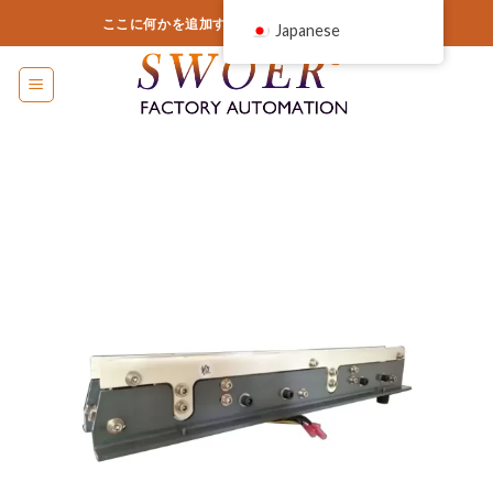
コ
ここに何かを追加するか、削除するだけです...
Japanese
ン
テ
ン
ツ
に
ス
キ
ッ
プ