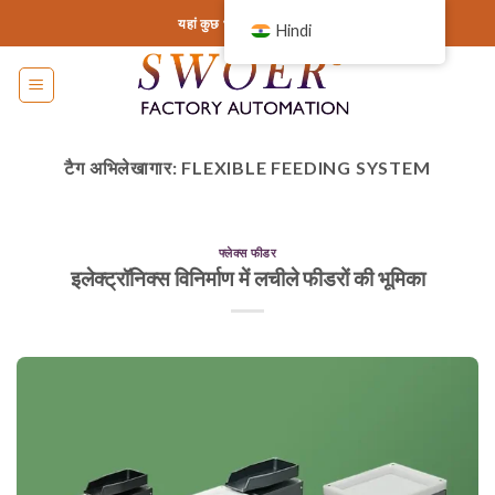
इसे
यहां कुछ भी जोड़ें या हटा दें...
Hindi
छोड़कर
सामग्री
पर
बढ़ने
के
टैग अभिलेखागार:
FLEXIBLE FEEDING SYSTEM
लिए
फ्लेक्स फीडर
इलेक्ट्रॉनिक्स विनिर्माण में लचीले फीडरों की भूमिका