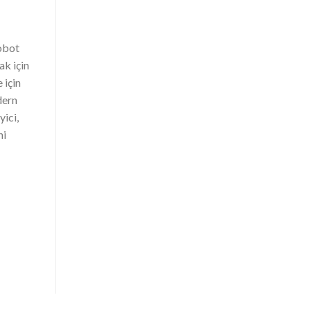
obot
ak için
 için
dern
yici,
ni