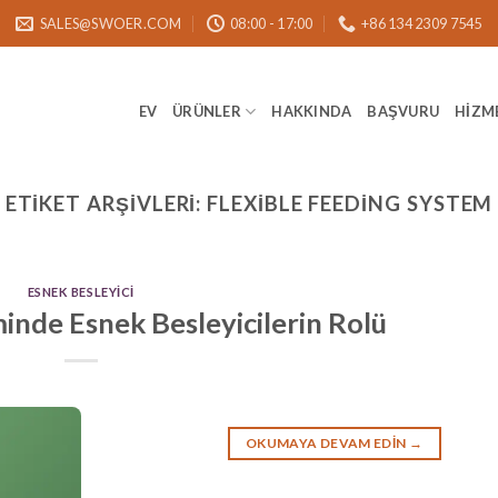
SALES@SWOER.COM
08:00 - 17:00
+86 134 2309 7545
EV
ÜRÜNLER
HAKKINDA
BAŞVURU
HIZM
ETIKET ARŞIVLERI:
FLEXIBLE FEEDING SYSTEM
ESNEK BESLEYICI
inde Esnek Besleyicilerin Rolü
OKUMAYA DEVAM EDIN
→