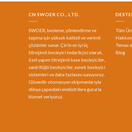
CN SWOER CO., LTD.
DESTE
SWOER, besleme, yönlendirme ve
Tüm Ürü
taşıma için yüksek kaliteli ve verimli
Hakkın
çözümler sunar. Çin'in en iyi üç
Temas 
titreşimli besleyici tedarikçisi olarak,
Blog
özel yapım titreşimli kase besleyiciler,
santrifüjlü besleyiciler, esnek besleyici
sistemleri ve daha fazlasını sunuyoruz.
Güvenilir otomasyon ekipmanlarıyla
dünya çapındaki endüstrilere gururla
hizmet veriyoruz.