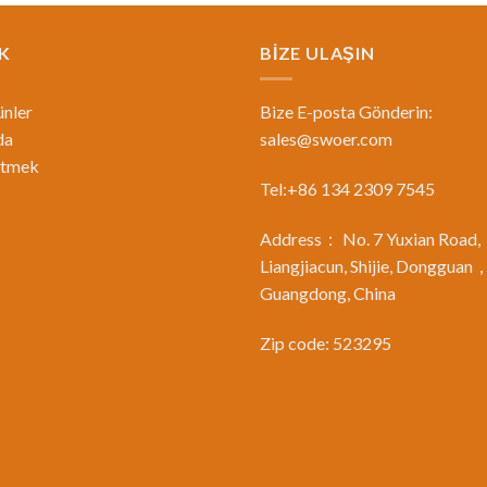
K
BİZE ULAŞIN
nler
Bize E-posta Gönderin:
da
sales@swoer.com
etmek
Tel:+86 134 2309 7545
Address： No. 7 Yuxian Road,
Liangjiacun, Shijie, Dongguan
Guangdong, China
Zip code: 523295