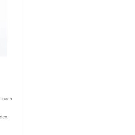
l nach
den.