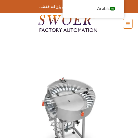
خطى
أضف أي شيء هنا أو قم بإزالته فقط...
Arabic
لى
لمحتوى