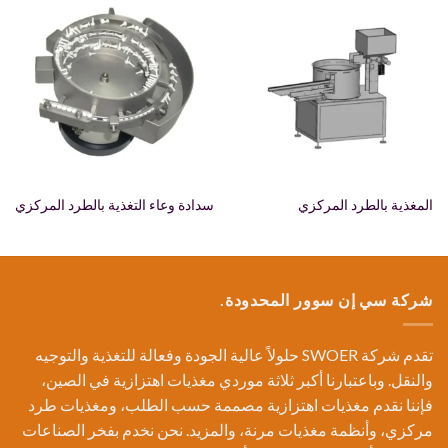
المغذية بالطرد المركزي
سدادة وعاء التغذية بالطرد المركزي
شركة سي إن سوور المحدودة.
تقدم شركة SWOER حلولاً عالية الجودة وفعالة للتغذية والتوجيه
والنقل. وباعتبارنا أكبر ثلاثة موردي مغذيات اهتزازية في الصين،
فإننا نقدم مغذيات اهتزازية مصممة حسب الطلب، ومغذيات طرد
مركزي، وأنظمة مغذيات مرنة، والمزيد. نحن نخدم بفخر الصناعات