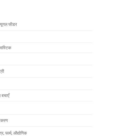
फ्यूगल फीडर
लास्टिक
्री
 बचाएँ
उपकरण
त्र, फार्म, औद्योगिक