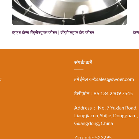
व्हाइट कैप्स सेंट्रीफ्यूगल फीडर | सेंट्रीफ्यूगल कैप फीडर
केन
संपर्क करें
द
हमें ईमेल करें:
sales@swoer.com
टेलीफ़ोन:+86 134 2309 7545
Address： No. 7 Yuxian Road,
Liangjiacun, Shijie, Dongguan
Guangdong, China
Zip code: 523295