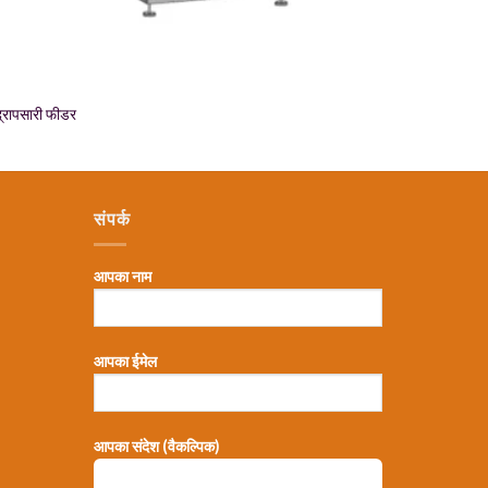
्द्रापसारी फीडर
संपर्क
आपका नाम
आपका ईमेल
，
आपका संदेश (वैकल्पिक)