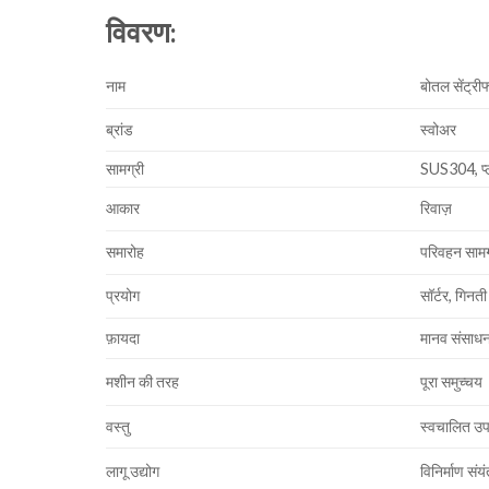
विवरण:
नाम
बोतल सेंट्री
ब्रांड
स्वोअर
सामग्री
SUS304, प्
आकार
रिवाज़
समारोह
परिवहन सामग
प्रयोग
सॉर्टर, गिनती
फ़ायदा
मानव संसाधन
मशीन की तरह
पूरा समुच्चय
वस्तु
स्वचालित 
लागू उद्योग
विनिर्माण संयं