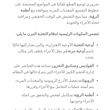
ضروري لوضع القطع تلقائيًا في المواضع الصحيحة على
خطوط التجميع. المغذيات المرنة متوافقة مع
أنظمة
الرؤية
، مما يتيح التفتيش في الوقت الحقيقي ومراقبة
اتجاه الأجزاء والجودة.
تتضمن المكونات الرئيسية لنظام التغذية المرن ما يلي:
أوعية التغذية
:الأوعية الاهتزازية، والتي يشار إليها غالبًا
باسم
أوعية مرنة
قم بنقل الأجزاء بلطف إلى مكان
محدد.
القواديس وصناديق التخزين
:تساعد هذه العناصر على
إدارة الحجم الكبير للأجزاء التي يتم إدخالها في النظام.
الروبوتات
:بفضل الأذرع الروبوتية والمغذيات المرنة،
يتم أتمتة عمليات التعامل مع الأجزاء وفرزها.
أنظمة الرؤية
:متكامل لفحص والتحقق من اتجاه
الأجزاء وجودتها.
وحدات التحكم
:ضمان التشغيل السلس والتزامن مع