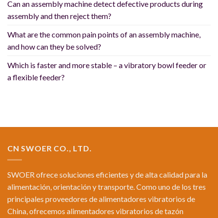
Can an assembly machine detect defective products during
assembly and then reject them?
What are the common pain points of an assembly machine,
and how can they be solved?
Which is faster and more stable – a vibratory bowl feeder or
a flexible feeder?
CN SWOER CO., LTD.
SWOER ofrece soluciones eficientes y de alta calidad para la
alimentación, orientación y transporte. Como uno de los tres
principales proveedores de alimentadores vibratorios de
China, ofrecemos alimentadores vibratorios de tazón