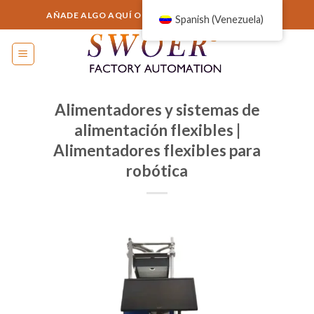
Saltar
AÑADE ALGO AQUÍ O SIMPLEMENTE ELIMÍNALO...
Spanish (Venezuela)
al
contenido
Alimentadores y sistemas de
alimentación flexibles |
Alimentadores flexibles para
robótica