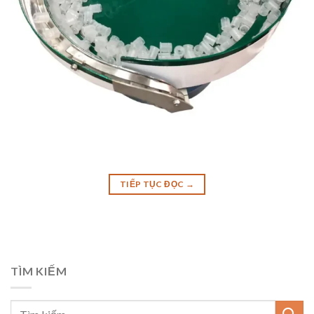
TIẾP TỤC ĐỌC
→
TÌM KIẾM