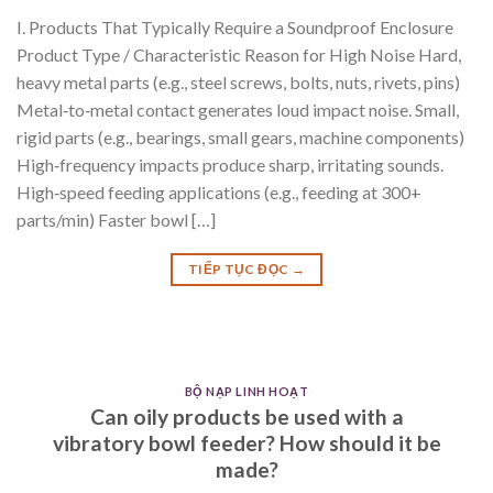
I. Products That Typically Require a Soundproof Enclosure
Product Type / Characteristic Reason for High Noise Hard,
heavy metal parts (e.g., steel screws, bolts, nuts, rivets, pins)
Metal‑to‑metal contact generates loud impact noise. Small,
rigid parts (e.g., bearings, small gears, machine components)
High‑frequency impacts produce sharp, irritating sounds.
High‑speed feeding applications (e.g., feeding at 300+
parts/min) Faster bowl […]
TIẾP TỤC ĐỌC
→
BỘ NẠP LINH HOẠT
Can oily products be used with a
vibratory bowl feeder? How should it be
made?