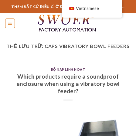
Chuyển
THÊM BẤT CỨ ĐIỀU GÌ Ở ĐÂY HOẶC CHỈ CẦN LOẠI BỎ NÓ...
Vietnamese
đến
nội
dung
THẺ LƯU TRỮ:
CAPS VIBRATORY BOWL FEEDERS
BỘ NẠP LINH HOẠT
Which products require a soundproof
enclosure when using a vibratory bowl
feeder?