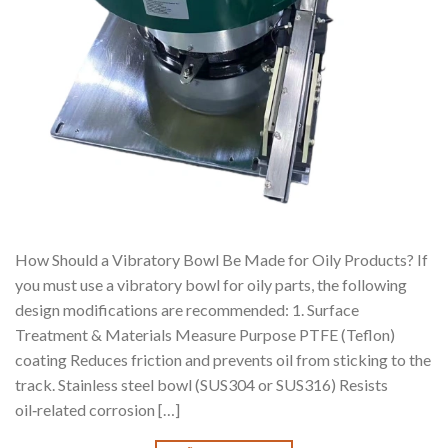
How Should a Vibratory Bowl Be Made for Oily Products? If
you must use a vibratory bowl for oily parts, the following
design modifications are recommended: 1. Surface
Treatment & Materials Measure Purpose PTFE (Teflon)
coating Reduces friction and prevents oil from sticking to the
track. Stainless steel bowl (SUS304 or SUS316) Resists
oil‑related corrosion […]