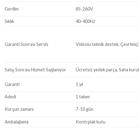
Gerilim
85-260V
Sıklık
40-400Hz
Garanti Sonrası Servis
Videolu teknik destek, Çevrimiçi
Satış Sonrası Hizmet Sağlanıyor
Ücretsiz yedek parça, Saha kuru
Garanti
1 yıl
Adedi
1 takım
Kurşun zamanı
7-10 gün
Ambalajlama
Kontrplak kutu