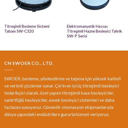
Titreşimli Besleme Sistemi
Elektromanyetik Hassas
Tabanı SW-C320
Titreşimli Hazne Besleyici Tahrik
SW-P Serisi
CN SWOER CO., LTD.
SWOER, besleme, yönlendirme ve taşıma için yüksek kaliteli
ve verimli çözümler sunar. Çin'in en iyi üç titreşimli besleyici
tedarikçisi olarak, özel yapım titreşimli kase besleyiciler,
santrifüjlü besleyiciler, esnek besleyici sistemleri ve daha
fazlasını sunuyoruz. Güvenilir otomasyon ekipmanlarıyla
dünya çapındaki endüstrilere gururla hizmet veriyoruz.