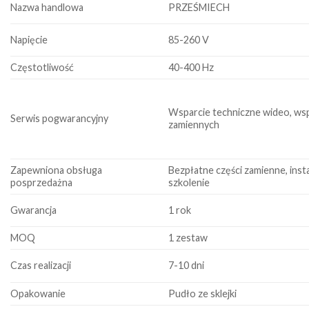
Nazwa handlowa
PRZEŚMIECH
Napięcie
85-260 V
Częstotliwość
40-400 Hz
Wsparcie techniczne wideo, wsp
Serwis pogwarancyjny
zamiennych
Zapewniona obsługa
Bezpłatne części zamienne, insta
posprzedażna
szkolenie
Gwarancja
1 rok
MOQ
1 zestaw
Czas realizacji
7-10 dni
Opakowanie
Pudło ze sklejki