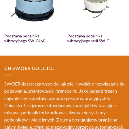
Podstawa podajnika
Podstawa podajnika
wibracyjnego SW-C460
wibracyjnego serii SW-C
CN SWOER CO., LTD.
SWOER dostarcza wysokiej jakości i wydajne rozwiązania do
podawania, orientowania i transportu. Jako jeden z trzech
największych dostawców podajników wibracyjnych w
Chinach oferujemy niestandardowe podajniki wibracyjne
misowe, podajniki odśrodkowe, elastyczne systemy
podajników i wiele innych. Z dumą obsługujemy branże na
całym świecie, oferując niezawodny sprzęt do automatyzacji.