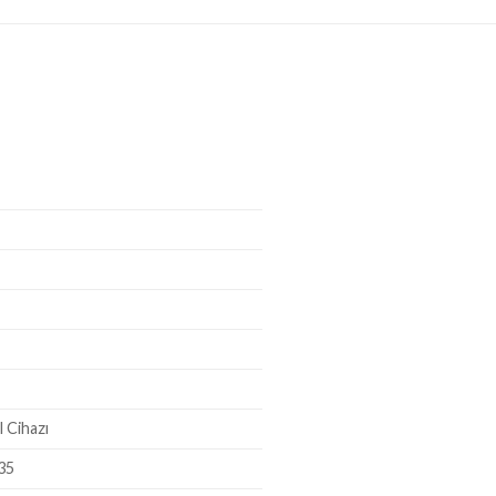
 Cihazı
35