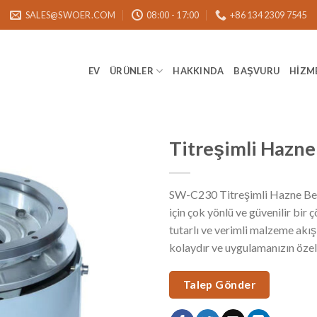
SALES@SWOER.COM
08:00 - 17:00
+86 134 2309 7545
EV
ÜRÜNLER
HAKKINDA
BAŞVURU
HIZM
Titreşimli Hazne
SW-C230 Titreşimli Hazne Bes
için çok yönlü ve güvenilir bir
tutarlı ve verimli malzeme akışı
kolaydır ve uygulamanızın özel i
Talep Gönder