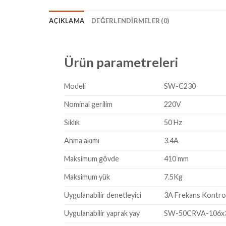
AÇIKLAMA
DEĞERLENDIRMELER (0)
Ürün parametreleri
Modeli
SW-C230
Nominal gerilim
220V
Sıklık
50 Hz
Anma akımı
3.4A
Maksimum gövde
410 mm
Maksimum yük
7.5Kg
Uygulanabilir denetleyici
3A Frekans Kontrol
Uygulanabilir yaprak yay
SW-50CRVA-106x