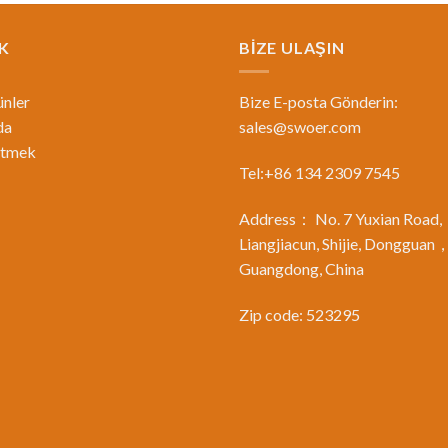
K
BİZE ULAŞIN
nler
Bize E-posta Gönderin:
da
sales@swoer.com
etmek
Tel:+86 134 2309 7545
Address： No. 7 Yuxian Road,
Liangjiacun, Shijie, Dongguan
Guangdong, China
Zip code: 523295