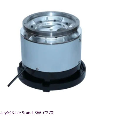
Titreşimli 
sleyici Kase Standı SW-C270