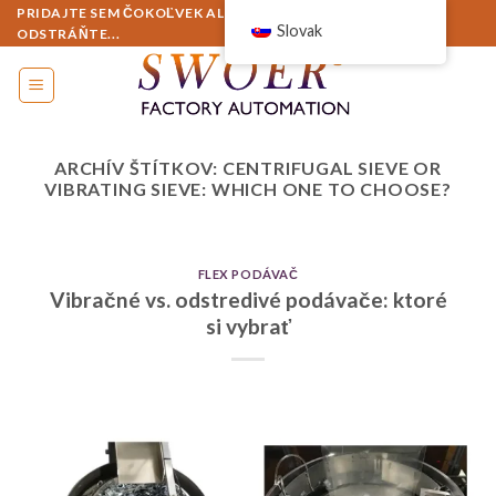
Preskočiť
PRIDAJTE SEM ČOKOĽVEK ALEBO TO JEDNODUCHO
Slovak
ODSTRÁŇTE...
na
obsah
ARCHÍV ŠTÍTKOV:
CENTRIFUGAL SIEVE OR
VIBRATING SIEVE: WHICH ONE TO CHOOSE?
FLEX PODÁVAČ
Vibračné vs. odstredivé podávače: ktoré
si vybrať