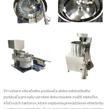
Pri výbere vibračného podávača alebo odstredivého
podávača pre našu výrobnú linku musíme zvážiť niekoľko
kľúčových faktorov, ktoré ovplyvnia prevádzkovú efektivitu
a celkovú produktivitu. Tu je sprievodca, ktorý vám pomôže