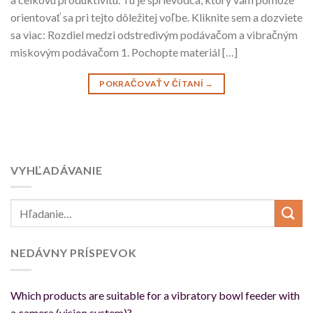
orientovať sa pri tejto dôležitej voľbe. Kliknite sem a dozviete
sa viac: Rozdiel medzi odstredivým podávačom a vibračným
miskovým podávačom 1. Pochopte materiál […]
POKRAČOVAŤ V ČÍTANÍ
→
VYHĽADÁVANIE
NEDÁVNY PRÍSPEVOK
Which products are suitable for a vibratory bowl feeder with
a camera (vision system)?