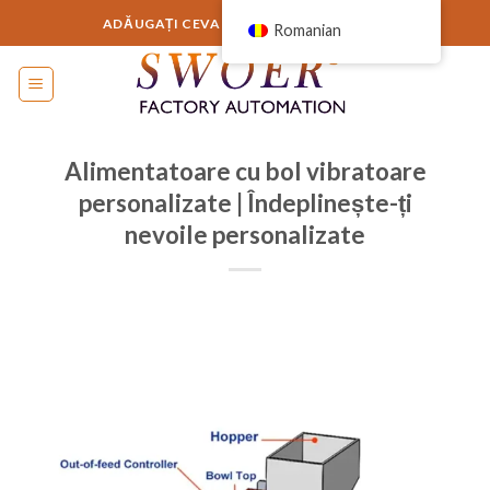
Sari
ADĂUGAȚI CEVA AICI SAU ELIMINAȚI-L...
Romanian
la
conținut
Alimentatoare cu bol vibratoare
personalizate | Îndeplinește-ți
nevoile personalizate