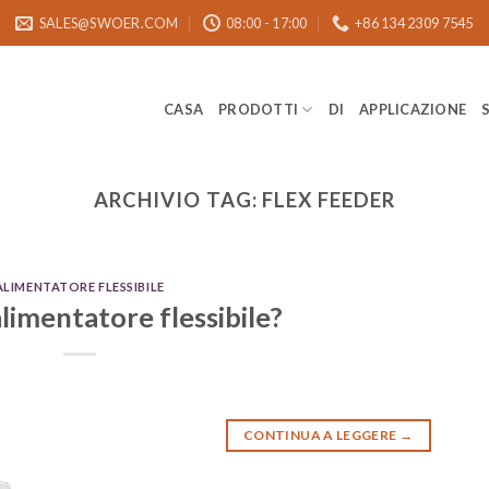
SALES@SWOER.COM
08:00 - 17:00
+86 134 2309 7545
CASA
PRODOTTI
DI
APPLICAZIONE
ARCHIVIO TAG:
FLEX FEEDER
ALIMENTATORE FLESSIBILE
limentatore flessibile?
CONTINUA A LEGGERE
→