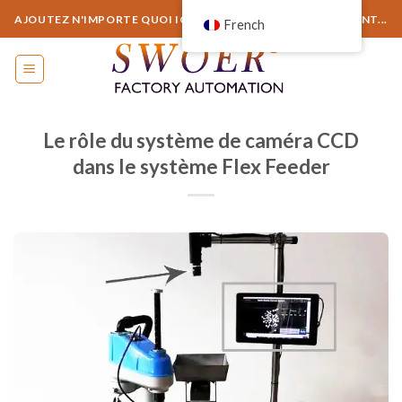
Aller
AJOUTEZ N'IMPORTE QUOI ICI OU SUPPRIMEZ-LE SIMPLEMENT...
French
au
contenu
Le rôle du système de caméra CCD
dans le système Flex Feeder