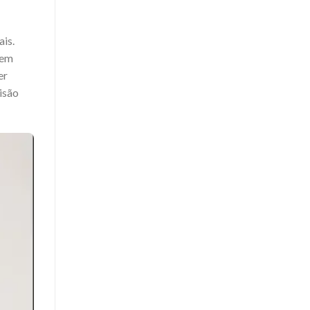
ais.
 em
er
isão