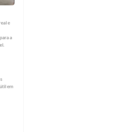
eal e
para a
el.
as
útil em