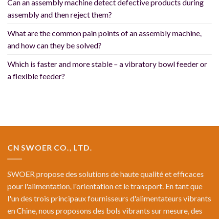
Can an assembly machine detect defective products during
assembly and then reject them?
What are the common pain points of an assembly machine,
and how can they be solved?
Which is faster and more stable – a vibratory bowl feeder or
a flexible feeder?
CN SWOER CO., LTD.
SWOER propose des solutions de haute qualité et efficaces
pour l'alimentation, l'orientation et le transport. En tant que
l'un des trois principaux fournisseurs d'alimentateurs vibrants
en Chine, nous proposons des bols vibrants sur mesure, des