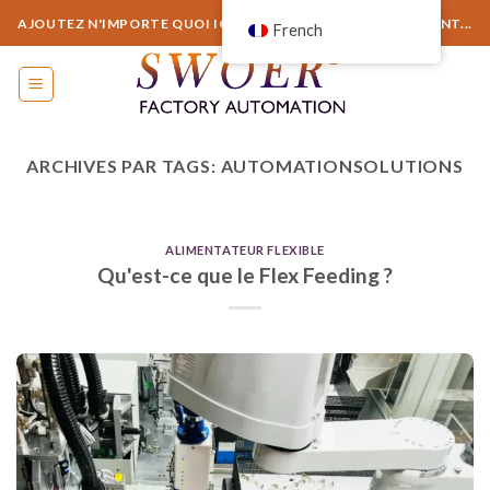
Aller
AJOUTEZ N'IMPORTE QUOI ICI OU SUPPRIMEZ-LE SIMPLEMENT...
French
au
contenu
ARCHIVES PAR TAGS:
AUTOMATIONSOLUTIONS
ALIMENTATEUR FLEXIBLE
Qu'est-ce que le Flex Feeding ?