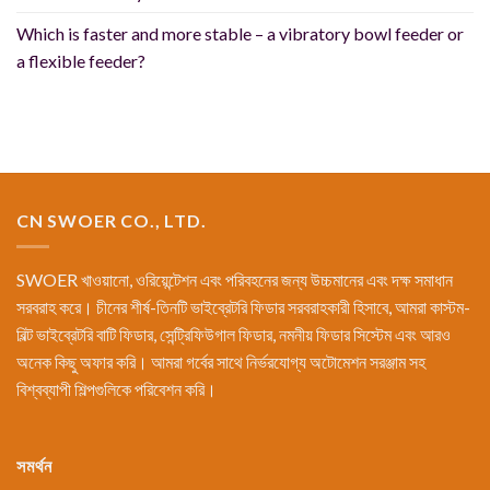
Which is faster and more stable – a vibratory bowl feeder or
a flexible feeder?
CN SWOER CO., LTD.
SWOER খাওয়ানো, ওরিয়েন্টেশন এবং পরিবহনের জন্য উচ্চমানের এবং দক্ষ সমাধান
সরবরাহ করে। চীনের শীর্ষ-তিনটি ভাইব্রেটরি ফিডার সরবরাহকারী হিসাবে, আমরা কাস্টম-
বিল্ট ভাইব্রেটরি বাটি ফিডার, সেন্ট্রিফিউগাল ফিডার, নমনীয় ফিডার সিস্টেম এবং আরও
অনেক কিছু অফার করি। আমরা গর্বের সাথে নির্ভরযোগ্য অটোমেশন সরঞ্জাম সহ
বিশ্বব্যাপী শিল্পগুলিকে পরিবেশন করি।
সমর্থন