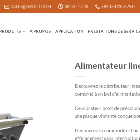
SALES@SWOER.COM
08:00 - 17:00
+86 134 2309 7545
 PRODUITS
À PROPOS
APPLICATION
PRESTATIONS DE SERVIC
Alimentateur lin
Découvrez le distributeur linéai
combiné à un bol d'alimentati
Ce vibrateur droit de précision
une plaque vibrante conçue pou
Découvrez la commodité d'un c
efficacement sans interruption