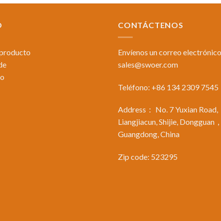
O
CONTÁCTENOS
 producto
Envíenos un correo electrónico
de
sales@swoer.com
to
Teléfono: +86 134 2309 7545
Address： No. 7 Yuxian Road,
Liangjiacun, Shijie, Dongguan
Guangdong, China
Zip code: 523295