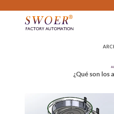
saltar
al
contenido
ARC
A
¿Qué son los 