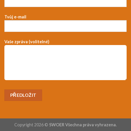
Tvůj e-mail
Vaše zpráva (volitelné)
Copyright 2026 ©
SWOER Všechna práva vyhrazena.