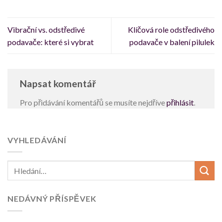
Vibrační vs. odstředivé
Klíčová role odstředivého
podavače: které si vybrat
podavače v balení pilulek
Napsat komentář
Pro přidávání komentářů se musíte nejdříve
přihlásit
.
VYHLEDÁVÁNÍ
NEDÁVNÝ PŘÍSPĚVEK