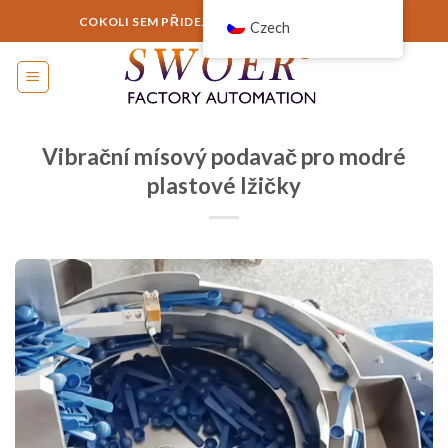
Přejít
COKOLI SEM PŘIDEJTE NEBO TO ODEBERTE...
Czech
na
obsah
Vibrační mísový podavač pro modré
plastové lžičky