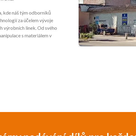
a, kde náš tým odborníků
chnologií za účelem vývoje
ch výrobních linek. Od svého
anipulace s materiálem v