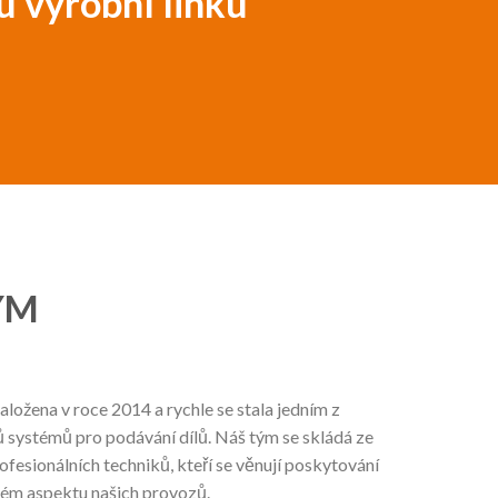
u výrobní linku
ÝM
ožena v roce 2014 a rychle se stala jedním z
 systémů pro podávání dílů. Náš tým se skládá ze
fesionálních techniků, kteří se věnují poskytování
dém aspektu našich provozů.