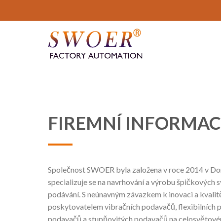
Přejít
na
obsah
FIREMNÍ INFORMAC
Společnost SWOER byla založena v roce 2014 v Do
specializuje se na navrhování a výrobu špičkových 
podávání. S neúnavným závazkem k inovaci a kvali
poskytovatelem vibračních podavačů, flexibilních 
podavačů a stupňovitých podavačů na celosvětové