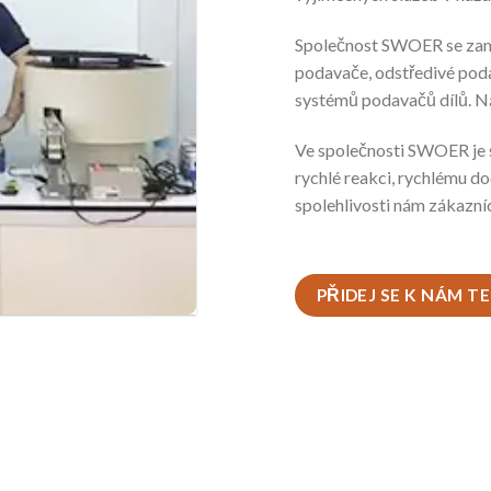
Společnost SWOER se zamě
podavače, odstředivé pod
systémů podavačů dílů. Náš
Ve společnosti SWOER je s
rychlé reakci, rychlému 
spolehlivosti nám zákazníc
PŘIDEJ SE K NÁM T