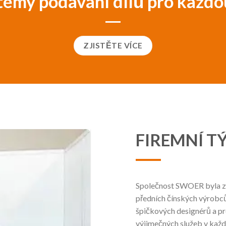
témy podávání dílů pro každo
ZJISTĚTE VÍCE
FIREMNÍ T
Společnost SWOER byla zal
předních čínských výrobců
špičkových designérů a pro
výjimečných služeb v kaž