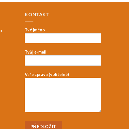
KONTAKT
m
Tvé jméno
Tvůj e-mail
，
Vaše zpráva (volitelné)