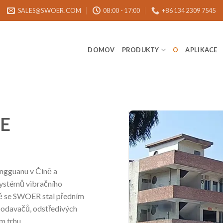
SALES@SWOER.COM
08:00 - 17:00
+86 134 2309 7545
DOMOV
PRODUKTY
O
APLIKACE
E
ngguanu v Číně a
systémů vibračního
tě se SWOER stal předním
podavačů, odstředivých
m trhu.