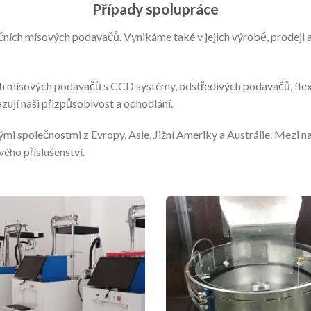
Případy spolupráce
ích mísových podavačů. Vynikáme také v jejich výrobě, prodeji a
h mísových podavačů s CCD systémy, odstředivých podavačů, flexi
zují naši přizpůsobivost a odhodlání.
 společnostmi z Evropy, Asie, Jižní Ameriky a Austrálie. Mezi na
vého příslušenství.