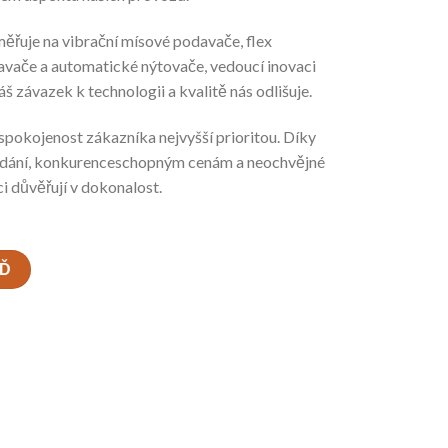
řuje na vibrační mísové podavače, flex
avače a automatické nýtovače, vedoucí inovaci
 závazek k technologii a kvalitě nás odlišuje.
pokojenost zákazníka nejvyšší prioritou. Díky
dodání, konkurenceschopným cenám a neochvějné
i důvěřují v dokonalost.
EĎ