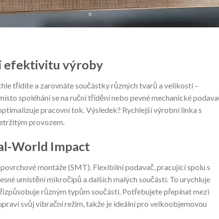
í efektivitu výroby
hle třídíte a zarovnáte součástky různých tvarů a velikostí –
Namísto spoléhání se na ruční třídění nebo pevné mechanické podav
ptimalizuje pracovní tok. Výsledek? Rychlejší výrobní linka s
řetržitým provozem.
eal-World Impact
 povrchové montáže (SMT). Flexibilní podavač, pracující spolu s
sné umístění mikročipů a dalších malých součástí. To urychluje
 přizpůsobuje různým typům součástí. Potřebujete přepínat mezi
raví svůj vibrační režim, takže je ideální pro velkoobjemovou