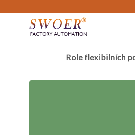
Přejít
na
obsah
Role flexibilních 