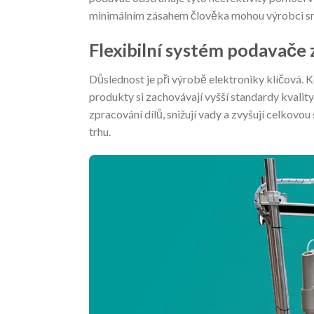
minimálním zásahem člověka mohou výrobci sníž
Flexibilní systém podavače z
Důslednost je při výrobě elektroniky klíčová
produkty si zachovávají vyšší standardy kvality
zpracování dílů, snižují vady a zvyšují celkovo
trhu.