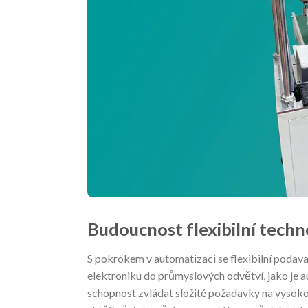
Budoucnost flexibilní tech
S pokrokem v automatizaci se flexibilní podava
elektroniku do průmyslových odvětví, jako je au
schopnost zvládat složité požadavky na vysokor