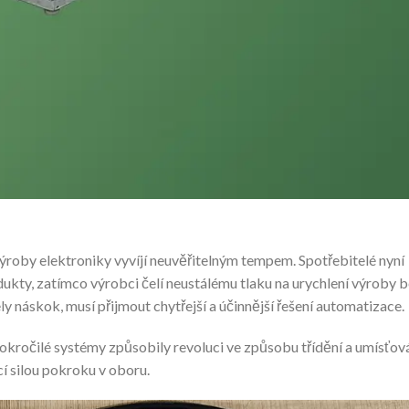
ýroby elektroniky vyvíjí neuvěřitelným tempem. Spotřebitelé nyní
dukty, zatímco výrobci čelí neustálému tlaku na urychlení výroby 
y náskok, musí přijmout chytřejší a účinnější řešení automatizace.
pokročilé systémy způsobily revoluci ve způsobu třídění a umísťov
í silou pokroku v oboru.