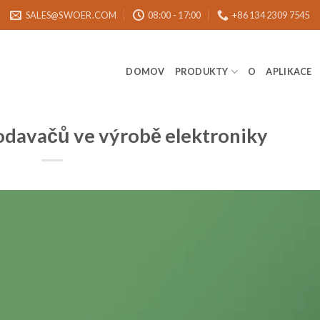
SALES@SWOER.COM
08:00 - 17:00
+86 134 2309 7545
DOMOV
PRODUKTY
O
APLIKACE
podavačů ve výrobě elektroniky