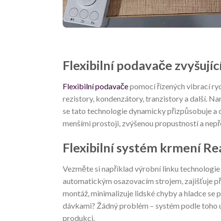
Flexibilní podavače zvyšujíc
Flexibilní podavače
pomocí řízených vibrací ryc
rezistory, kondenzátory, tranzistory a další. 
se tato technologie dynamicky přizpůsobuje a o
menšími prostoji, zvýšenou propustností a nep
Flexibilní systém krmení R
Vezměte si například výrobní linku technologie
automatickým osazovacím strojem, zajišťuje pře
montáž, minimalizuje lidské chyby a hladce se
dávkami? Žádný problém – systém podle toho up
produkci.