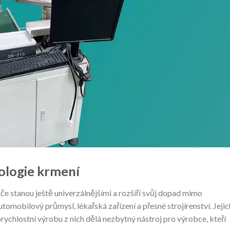
nologie krmení
če stanou ještě univerzálnějšími a rozšíří svůj dopad mimo
tomobilový průmysl, lékařská zařízení a přesné strojírenství. Jejic
ychlostní výrobu z nich dělá nezbytný nástroj pro výrobce, kteří