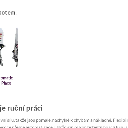
obotem.
tomatic
d Place
je ruční práci
ní sílu, takže jsou pomalé, náchylné k chybám a nákladné. Flexibil
vysoce přesné automatizace. Udržováním konzistentního výstupu s