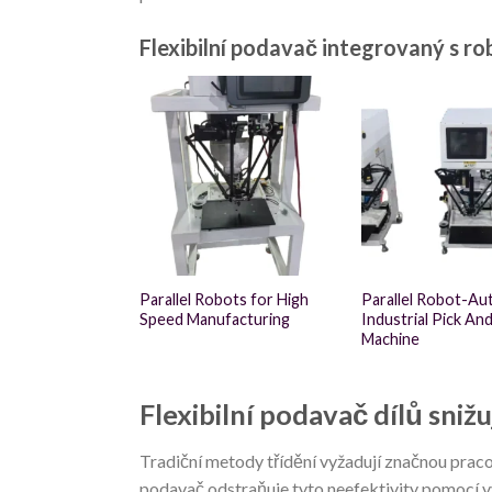
Flexibilní podavač integrovaný s r
Parallel Robots for High
Parallel Robot-Au
Speed Manufacturing
Industrial Pick An
Machine
Flexibilní podavač dílů snižu
Tradiční metody třídění vyžadují značnou pracov
podavač odstraňuje tyto neefektivity pomocí 