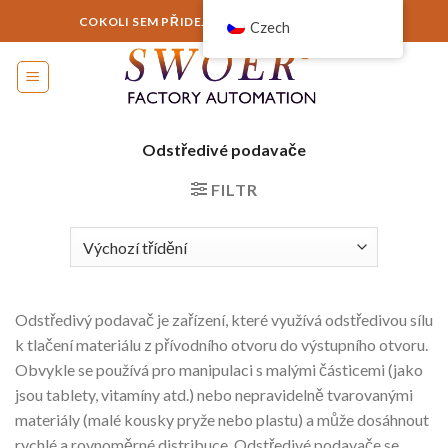
Přejít
COKOLI SEM PŘIDEJTE NEBO TO ODEBERTE...
Czech
na
obsah
Odstředivé podavače
FILTR
Odstředivý podavač je zařízení, které využívá odstředivou sílu
k tlačení materiálu z přívodního otvoru do výstupního otvoru.
Obvykle se používá pro manipulaci s malými částicemi (jako
jsou tablety, vitamíny atd.) nebo nepravidelně tvarovanými
materiály (malé kousky pryže nebo plastu) a může dosáhnout
rychlé a rovnoměrné distribuce. Odstředivé podavače se