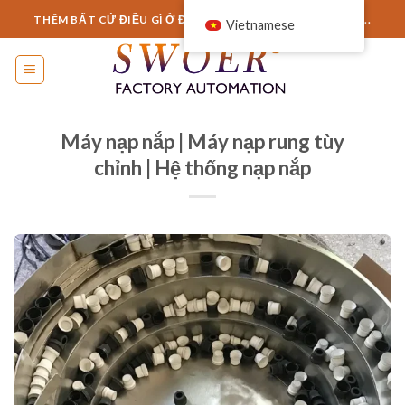
Chuyển
THÊM BẤT CỨ ĐIỀU GÌ Ở ĐÂY HOẶC CHỈ CẦN LOẠI BỎ NÓ...
Vietnamese
đến
nội
dung
Máy nạp nắp | Máy nạp rung tùy
chỉnh | Hệ thống nạp nắp