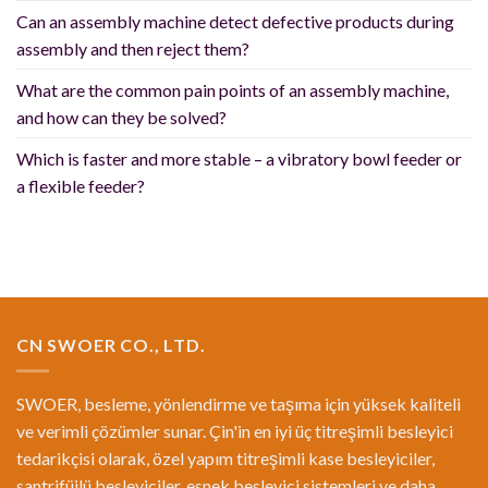
Can an assembly machine detect defective products during
assembly and then reject them?
What are the common pain points of an assembly machine,
and how can they be solved?
Which is faster and more stable – a vibratory bowl feeder or
a flexible feeder?
CN SWOER CO., LTD.
SWOER, besleme, yönlendirme ve taşıma için yüksek kaliteli
ve verimli çözümler sunar. Çin'in en iyi üç titreşimli besleyici
tedarikçisi olarak, özel yapım titreşimli kase besleyiciler,
santrifüjlü besleyiciler, esnek besleyici sistemleri ve daha