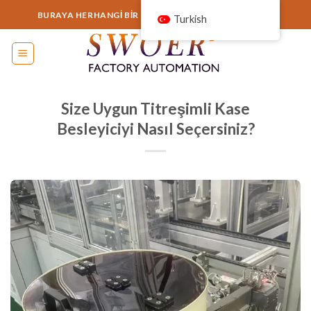
İçeriğe
BURAYA HERHANGI BIR ŞEY EKLEYIN VEYA KALDIRIN...
Turkish
atla
Size Uygun Titreşimli Kase
Besleyiciyi Nasıl Seçersiniz?