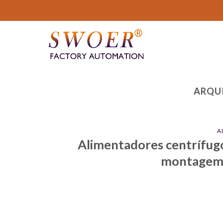
Ir
para
o
conteúdo
ARQU
A
Alimentadores centrífugo
montagem 