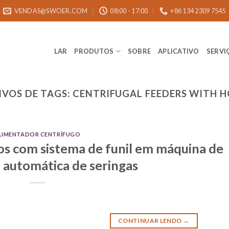
VENDAS@SWOER.COM
08:00 - 17:00
+86 134 2309 7545
LAR
PRODUTOS
SOBRE
APLICATIVO
SERVI
IVOS DE TAGS:
CENTRIFUGAL FEEDERS WITH H
LIMENTADOR CENTRÍFUGO
s com sistema de funil em máquina de
automática de seringas
CONTINUAR LENDO
→