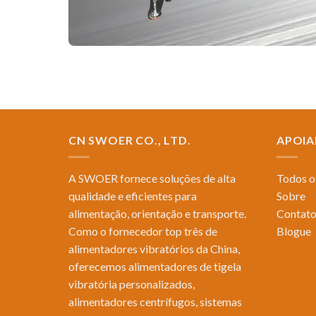
CN SWOER CO., LTD.
APOIA
A SWOER fornece soluções de alta
Todos o
qualidade e eficientes para
Sobre
alimentação, orientação e transporte.
Contat
Como o fornecedor top três de
Blogue
alimentadores vibratórios da China,
oferecemos alimentadores de tigela
vibratória personalizados,
alimentadores centrífugos, sistemas