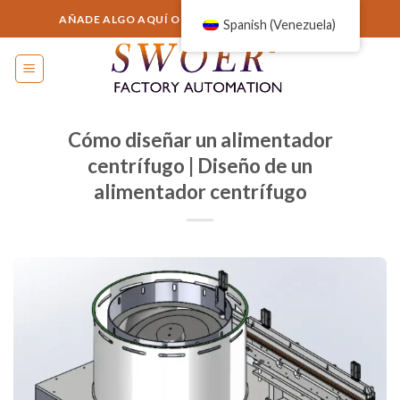
Saltar
AÑADE ALGO AQUÍ O SIMPLEMENTE ELIMÍNALO...
Spanish (Venezuela)
al
contenido
Cómo diseñar un alimentador
centrífugo | Diseño de un
alimentador centrífugo