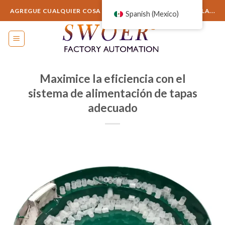
saltar
AGREGUE CUALQUIER COSA AQUÍ O SIMPLEMENTE ELIMÍNELA...
Spanish (Mexico)
al
contenido
Maximice la eficiencia con el
sistema de alimentación de tapas
adecuado